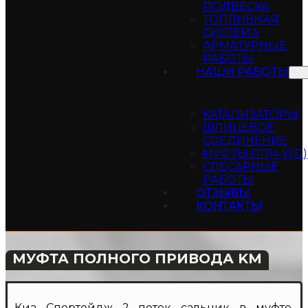
ПОДВЕСКА
ТОПЛИВНАЯ
СИСТЕМА
АРМАТУРНЫЕ
РАБОТЫ
НАШИ РАБОТЫ
КАТАЛИЗАТОРЫ
ШЛИЦЕВОЕ
СОЕДИНЕНИЕ
МУФТЫ ПП(4 WD)
СЛЕСАРНЫЕ
РАБОТЫ
ОТЗЫВЫ
КОНТАКТЫ
МУФТА ПОЛНОГО ПРИВОДА KM
Киа Спортейдж 2 потек сальник в муфте.