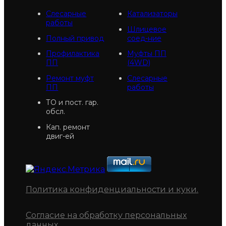
Слесарные
Катализаторы
работы
Шлицевое
Полный привод
соед-ние
Профилактика
Муфты ПП
ПП
(4WD)
Ремонт муфт
Слесарные
ПП
работы
ТО и пост. гар.
обсл.
Кап. ремонт
двиг-ей
Политика конфиденциальности и куки
.
Согласие на обработку персональных
данных
.