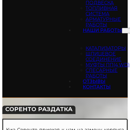
ПОДВЕСКА
ТОПЛИВНАЯ
СИСТЕМА
АРМАТУРНЫЕ
РАБОТЫ
НАШИ РАБОТЫ
КАТАЛИЗАТОРЫ
ШЛИЦЕВОЕ
СОЕДИНЕНИЕ
МУФТЫ ПП(4 WD)
СЛЕСАРНЫЕ
РАБОТЫ
ОТЗЫВЫ
КОНТАКТЫ
СОРЕНТО РАЗДАТКА
Киа Соренто приехал к нам на замену корпуса